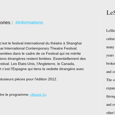
LeS
ories :
#informations
LeSho
cultu
st le festival international du théatre à Shanghai
many 
ai International Contemporary Theatre Festival.
sentées dans le cadre de ce Festival qui ne mérite
years
tions étrangères restent limitées. Essentiellement des
broke
tival. Les Etats-Unis, l'Angleterre, le Canada,
 c'est l'Espagne qui tiens la vedette étrangère avec
and cu
usieurs pièces pour l'édition 2012.
The c
expan
ître le programme:
cliquez ici
.
throug
and e
other'