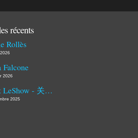
les récents
e Rollès
 2026
a Falcone
er 2026
About LeShow - 关于我们
mbre 2025