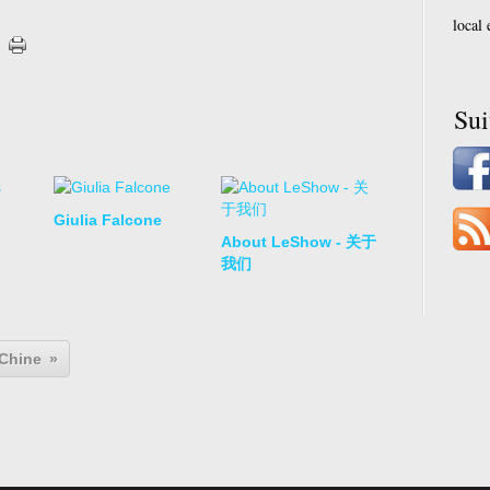
local
Su
Giulia Falcone
About LeShow - 关于
我们
 Chine