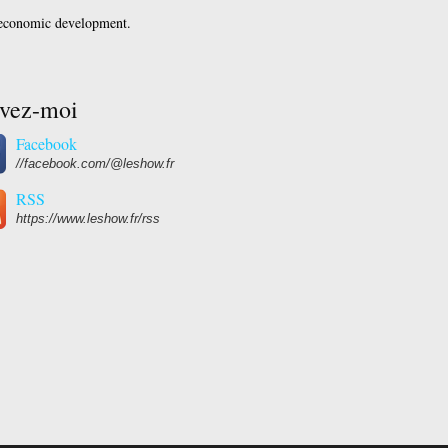
 economic development.
ivez-moi
Facebook
//facebook.com/@leshow.fr
RSS
https://www.leshow.fr/rss